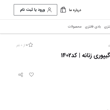
ورود یا ثبت نام
درباره ما
تزی
بادی فانتزی
محصولات
0
از
0
نفر
ی
ری زنانه | کد1402