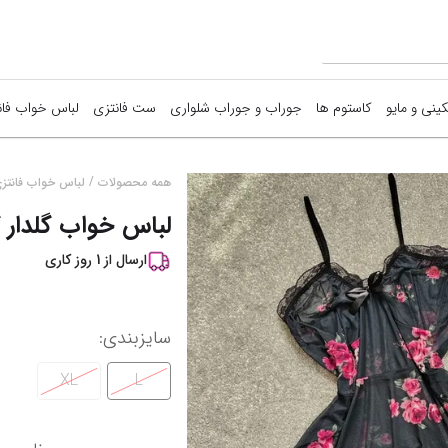
کینی و مایو
کاستوم ها
جوراب و جوراب شلواری
ست فانتزی
لباس خواب فان
/
همه محصولات
لباس خواب فانتز
لباس خواب گلدار گیپو
ارسال از
1
روز کاری
سایزبندی
:
XL
L