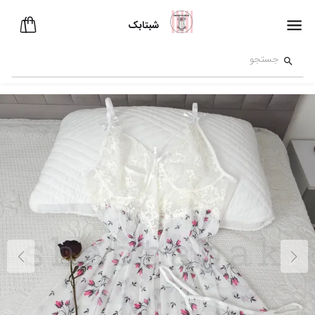
شبتابک