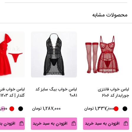
محصولات مشابه
لباس خواب فانتزی
لباس خواب بیگ سایز کد
لباس خواب فنردا
جورابدار کد 6106
9081
گلدار | کد 1203
,000
1,287,000
1,337,000
تومان
تومان
افزودن به سبد خرید
افزودن به سبد خرید
افزودن ب