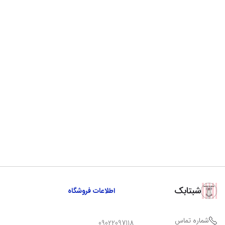
شبتابک
اطلاعات فروشگاه
شماره تماس
09022097118