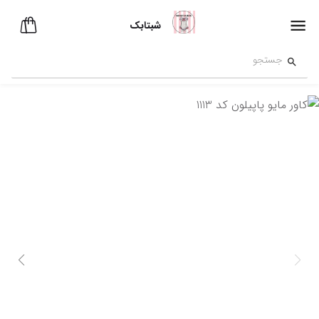
شبتابک