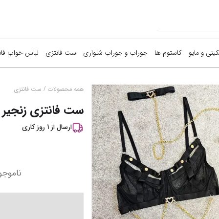
کینی و مایو
کاستوم ها
جوراب و جوراب شلواری
ست فانتزی
لباس خواب فان
/
همه محصولات
ست فانتزی
ست فانتزی زنجیر دار 
ارسال از
1
روز کاری
ناموجو