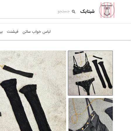
شبتابک
لباس خواب ساتن
فیشنت
بی