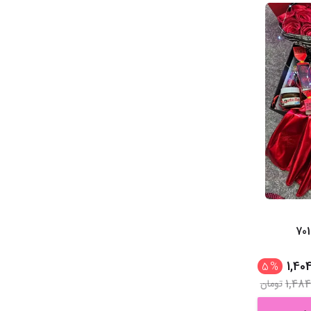
1,40
5
%
1,484
تومان