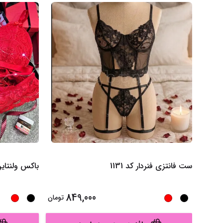
ست فانتزی فنردار کد 1131
باکس ولنتاین 
849,000
تومان