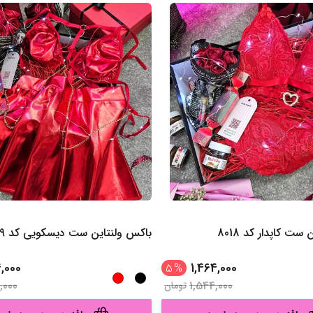
ست کاپدار کد 8018
باکس ولنتاین ست دیسکویی کد 7019
4,000
1,464,000
5
%
,000
1,544,000
تومان