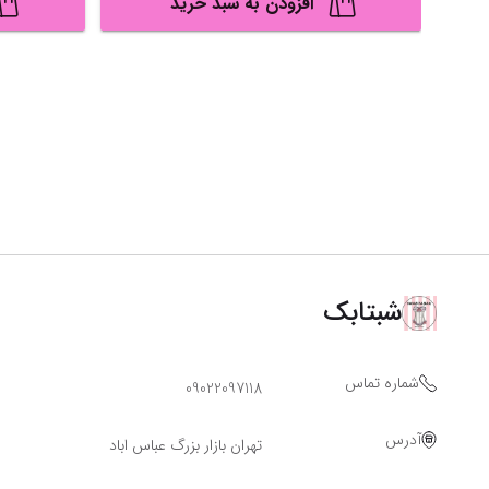
افزودن به سبد خرید
شبتابک
شماره تماس
09022097118
آدرس
تهران بازار بزرگ عباس اباد