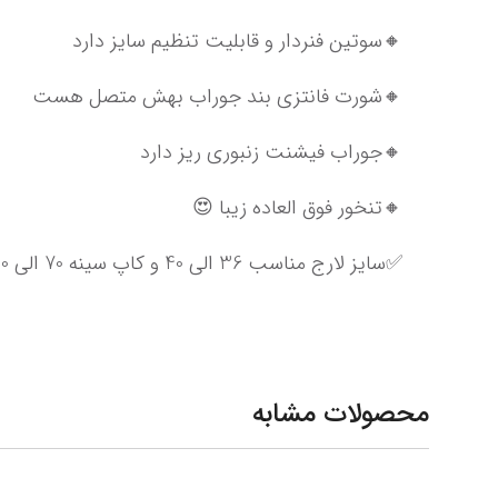
🔸سوتین فنردار و قابلیت تنظیم سایز دارد
🔸شورت فانتزی بند جوراب بهش متصل هست
🔸جوراب فیشنت زنبوری ریز دارد
🔸تنخور فوق العاده زیبا 😍
✅سایز لارج مناسب 36 الی 40 و کاپ سینه 70 الی 80
محصولات مشابه