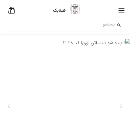
شبتابک