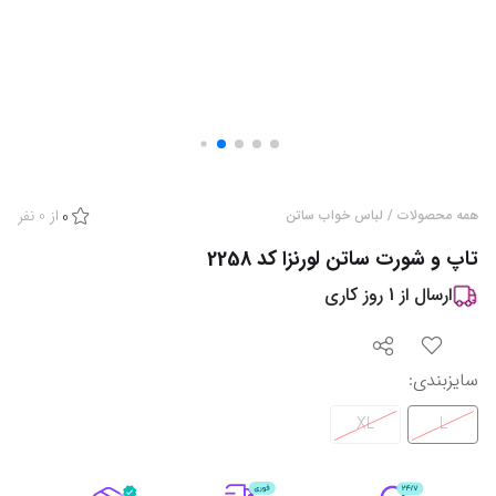
از
0
نفر
همه محصولات
/
لباس خواب ساتن
0
تاپ و شورت ساتن لورنزا کد 2258
ارسال از
1
روز کاری
سایزبندی
:
XL
L