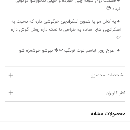
🔸قسمت روی شونه چین خورده و خیلی تنخورشو گوگولی 
کرده 😍
🔸یه کش مو یا همون اسکرانچی خرگوشی داره که نسبت به 
اسکرانچی های ساده یه طراحی با نمک داره روش گوش داره
🩷
🔸 طرح روی لباسم توت فرنگیه👀🍓 بپوشو خوشمزه شو
مشخصات محصول
نظر کاربران
محصولات مشابه