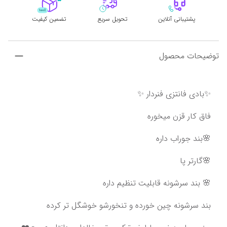
پشتیبانی آنلاین
تحویل سریع
تضمین کیفیت
توضیحات محصول
✨بادی فانتزی فنردار ✨
فاق کار قزن میخوره
🌸بند جوراب داره
🌸گارتر پا
🌸 بند سرشونه قابلیت تنظیم داره
بند سرشونه چین خورده و تنخورشو خوشگل تر کرده