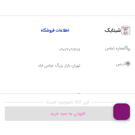
شبتابک
اطلاعات فروشگاه
شماره تماس
09022097118
آدرس
تهران بازار بزرگ عباس اباد
این کالا ناموجود است!
افزودن به سبد خرید