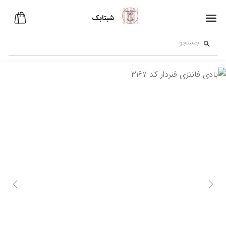
شبتابک