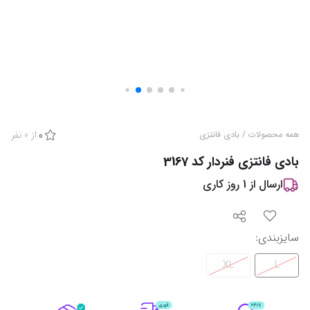
از
0
نفر
همه محصولات
/
بادی فانتزی
0
بادی فانتزی فنردار کد 3167
ارسال از
1
روز کاری
سایزبندی
:
XL
L