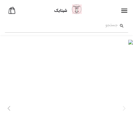
شبتابک