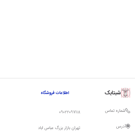
شبتابک
اطلاعات فروشگاه
شماره تماس
09022097118
آدرس
تهران بازار بزرگ عباس اباد