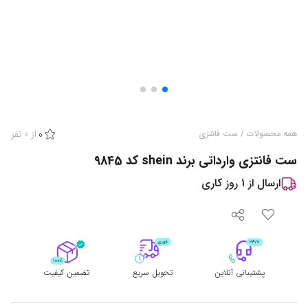
از
0
نفر
همه محصولات
/
ست فانتزی
0
ست فانتزی وارداتی برند shein کد 9845
ارسال از
1
روز کاری
پشتیبانی آنلاین
تحویل سریع
تضمین کیفیت