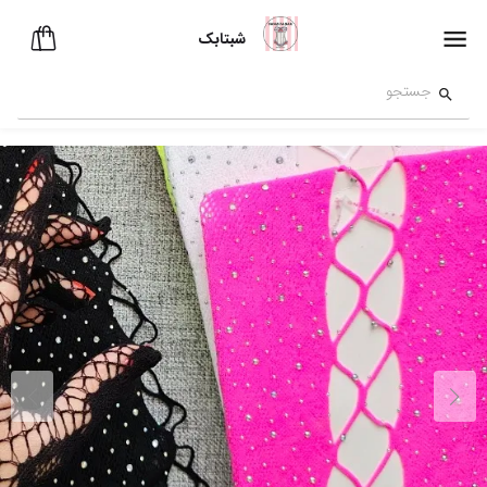
شبتابک