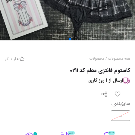
از
0
نفر
همه محصولات
/
محصولات
0
کاستوم فانتزی معلم کد 0211
ارسال از
1
روز کاری
سایزبندی
:
L