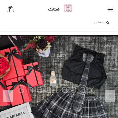
شبتابک