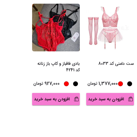
ست دامنی کد 8033
بادی فاقباز و کاپ باز زنانه
کد 4241
...
927,000
1,377,000
تومان
تومان
افزودن به سبد خرید
افزودن به سبد خرید