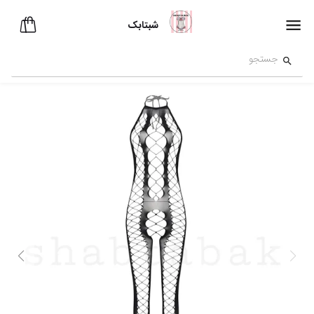
شبتابک