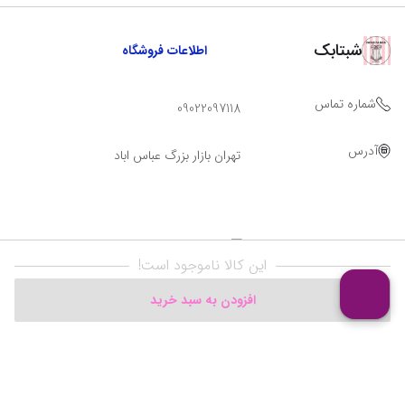
شبتابک
اطلاعات فروشگاه
شماره تماس
09022097118
آدرس
تهران بازار بزرگ عباس اباد
این کالا ناموجود است!
افزودن به سبد خرید