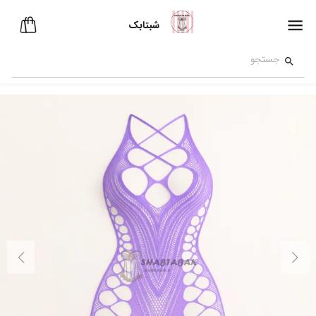
شبتابک