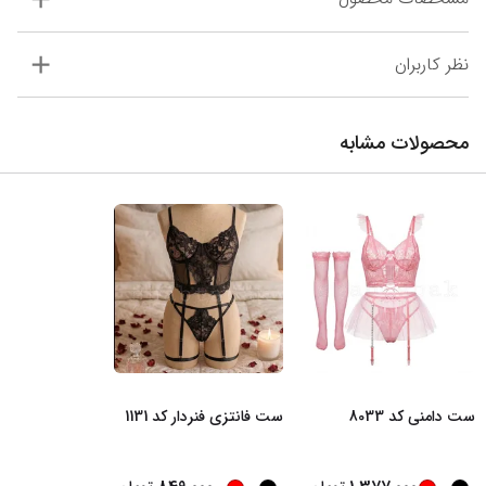
نظر کاربران
محصولات مشابه
ست دامنی کد 8033
ست فانتزی فنردار کد 1131
...