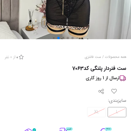
از
0
نفر
همه محصولات
/
ست فانتزی
0
ست فنردار پلنگی کد7063
ارسال از
1
روز کاری
سایزبندی
:
XL
L