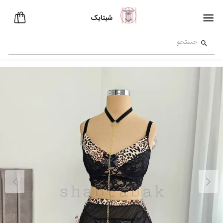
شبتابک