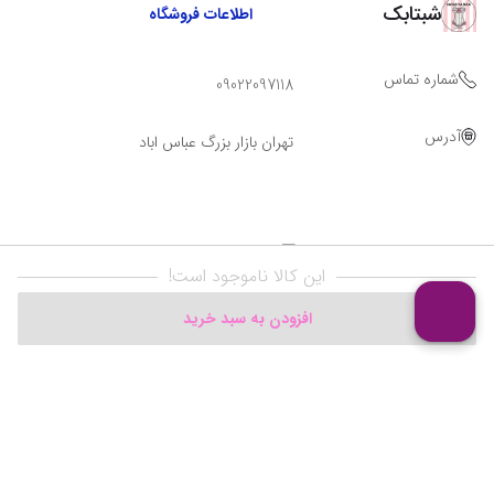
شبتابک
اطلاعات فروشگاه
شماره تماس
09022097118
آدرس
تهران بازار بزرگ عباس اباد
این کالا ناموجود است!
افزودن به سبد خرید