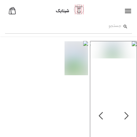
شبتابک