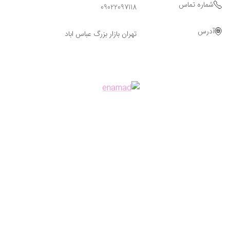
شماره تماس
09022097118
آدرس
تهران بازار بزرگ عباس اباد
Powered By