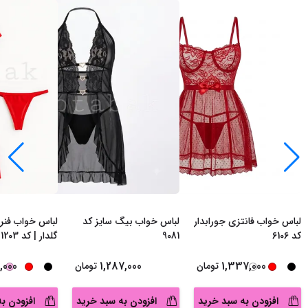
لباس خواب فانتزی جورابدار
لباس خواب بیگ سایز کد
لباس خواب فنردا
کد 6106
9081
گلدار | کد 1203
,000
1,287,000
1,337,000
تومان
تومان
افزودن به سبد خرید
افزودن به سبد خرید
افزودن ب