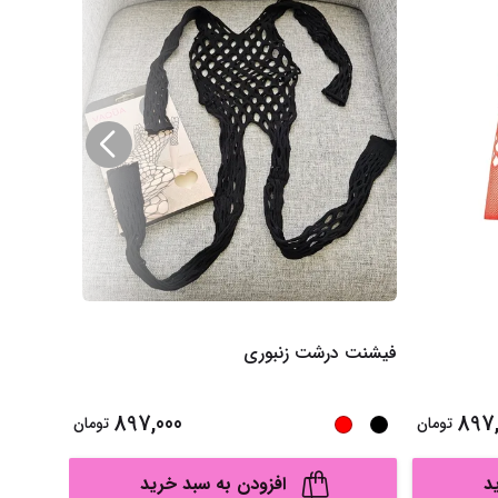
فیشنت درشت زنبوری
ست تاپ 
دایناسور
897,000
897,
تومان
تومان
د
افزودن به سبد خرید