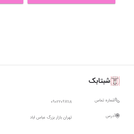
شبتابک
شماره تماس
09022097118
آدرس
تهران بازار بزرگ عباس اباد