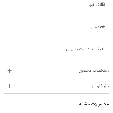
🛍️تگ آویز
❤️پوشال
🔸یک عدد ست پاپیونی
مشخصات محصول
نظر کاربران
محصولات مشابه