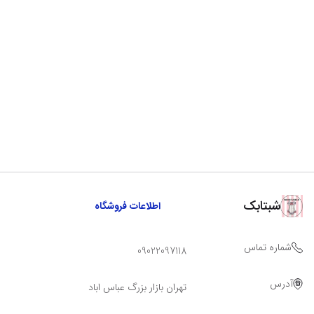
شبتابک
اطلاعات فروشگاه
شماره تماس
09022097118
آدرس
تهران بازار بزرگ عباس اباد