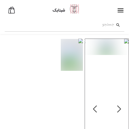
شبتابک