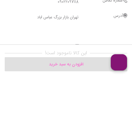
شماره تماس
09022097118
آدرس
تهران بازار بزرگ عباس اباد
این کالا ناموجود است!
افزودن به سبد خرید
Powered By