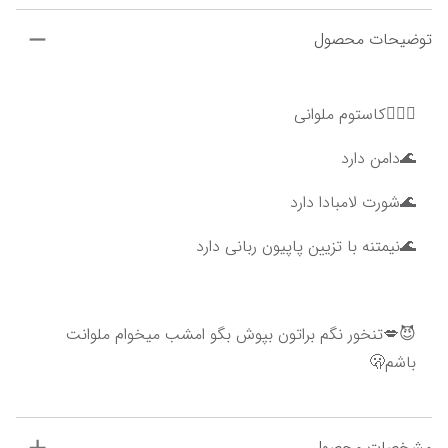
توضیحات محصول
🚣🏻‍♂️کاستوم ملوانی
🌊دامن دارد
🌊شورت لامبادا دارد
🌊نیمتنه با تزیین پاپیون ربانی دارد
😈💋تنخور نگم براتون بپوش بگو امشب میخوام ملوانت 
باشم🫢
مشخصات محصول