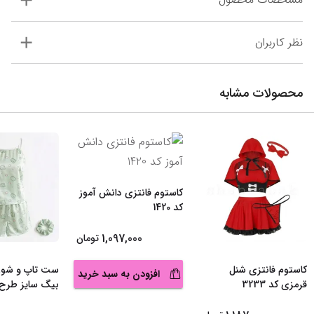
نظر کاربران
محصولات مشابه
کاستوم فانتزی دانش آموز
کد 1420
1,097,000
تومان
کاستوم فانتزی شنل
ست تاپ و شور
افزودن به سبد خرید
قرمزی کد 3233
بیگ سایز طرح د